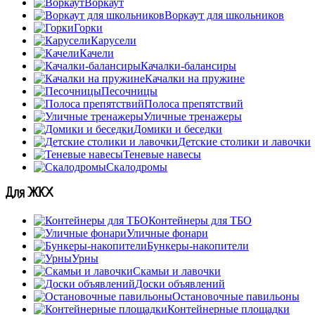
Воркаут
Воркаут для школьников
Горки
Карусели
Качели
Качалки-балансиры
Качалки на пружине
Песочницы
Полоса препятствий
Уличные тренажеры
Домики и беседки
Детские столики и лавочки
Теневые навесы
Скалодромы
Для ЖКХ
Контейнеры для ТБО
Уличные фонари
Бункеры-накопители
Урны
Скамьи и лавочки
Доски объявлений
Остановочные павильоны
Контейнерные площадки