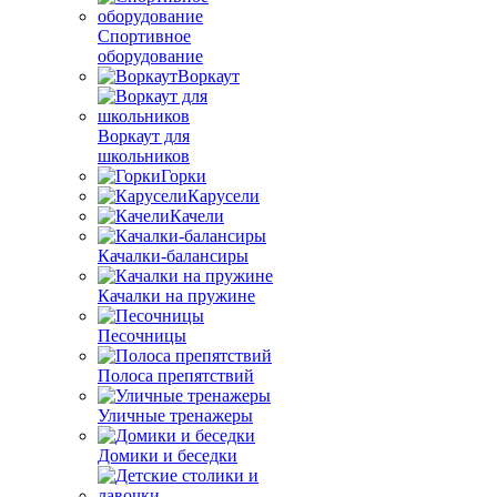
Спортивное
оборудование
Воркаут
Воркаут для
школьников
Горки
Карусели
Качели
Качалки-балансиры
Качалки на пружине
Песочницы
Полоса препятствий
Уличные тренажеры
Домики и беседки